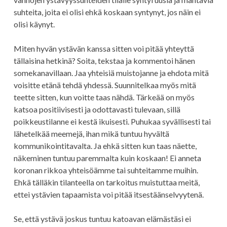
suhteita, joita ei olisi ehkä koskaan syntynyt, jos näin ei
olisi käynyt.
Miten hyvän ystävän kanssa sitten voi pitää yhteyttä
tällaisina hetkinä? Soita, tekstaa ja kommentoi hänen
somekanavillaan. Jaa yhteisiä muistojanne ja ehdota mitä
voisitte etänä tehdä yhdessä. Suunnitelkaa myös mitä
teette sitten, kun voitte taas nähdä. Tärkeää on myös
katsoa positiivisesti ja odottavasti tulevaan, sillä
poikkeustilanne ei kestä ikuisesti. Puhukaa syvällisesti tai
lähetelkää meemejä, ihan mikä tuntuu hyvältä
kommunikointitavalta. Ja ehkä sitten kun taas näette,
näkeminen tuntuu paremmalta kuin koskaan! Ei anneta
koronan rikkoa yhteisöämme tai suhteitamme muihin.
Ehkä tälläkin tilanteella on tarkoitus muistuttaa meitä,
ettei ystävien tapaamista voi pitää itsestäänselvyytenä.
Se, että ystävä joskus tuntuu katoavan elämästäsi ei