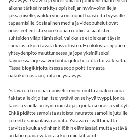
ystävyys. Ystävillä ja yhteisöillä on poikkeustilanteenkin
aikana tärkeä merkitys opiskelijan hyvinvoinnille ja
jaksamiselle, vaikka vuosi on tuonut haasteita fyysisille
tapaamisille. Sosiaalinen media ja videopuhelut ovat
nousseet entistä suurempaan rooliin sosiaalisten
suhteiden ylläpitämiseksi, vaikka se ei olekaan täysin
sama asia kuin tavata kasvotusten. Henkilöstä riippuen
yhteydenpito muuttuneessa ja jopa yksinäiseksi
käyneessä arjessa voi tuntua joko helpolta tai vaikealta.
Tässä blogikirjoituksessa sopo pohtii omasta
näkökulmastaan, mitä on ystävyys.
Ystävä on terminä moniselitteinen, mutta ainakin nämä
faktat allekirjoitan itse: ystävä on se hyvä tyyppi, jonka
kanssa sinulla on hyviä muistoja ja jonka seurassa viihdyt.
Ehkä pidätte samoista asioista, nauratte samoille jutuille
ja teette samanlaisia asioita. Ystävän ei välttämättä
tarvitse kuulua ydinhenkilöihin elämässäsi, mutta ystävä
on lähempänä sydäntäsi kuin niin kutsutut