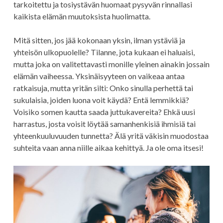
tarkoitettu ja tosiystävän huomaat pysyvän rinnallasi
kaikista elämän muutoksista huolimatta.
Mitä sitten, jos jää kokonaan yksin, ilman ystäviä ja
yhteisön ulkopuolelle? Tilanne, jota kukaan ei haluaisi,
mutta joka on valitettavasti monille yleinen ainakin jossain
elämän vaiheessa. Yksinäisyyteen on vaikeaa antaa
ratkaisuja, mutta yritän silti: Onko sinulla perhettä tai
sukulaisia, joiden luona voit käydä? Entä lemmikkiä?
Voisiko somen kautta saada juttukavereita? Ehkä uusi
harrastus, josta voisit löytää samanhenkisiä ihmisiä tai
yhteenkuuluvuuden tunnetta? Älä yritä väkisin muodostaa
suhteita vaan anna niille aikaa kehittyä. Ja ole oma itsesi!