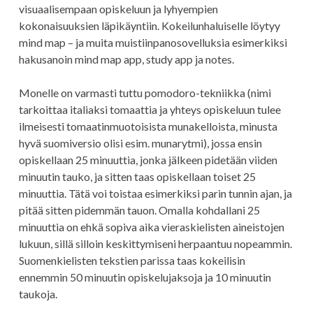
visuaalisempaan opiskeluun ja lyhyempien
kokonaisuuksien läpikäyntiin. Kokeilunhaluiselle löytyy
mind map – ja muita muistiinpanosovelluksia esimerkiksi
hakusanoin mind map app, study app ja notes.
Monelle on varmasti tuttu pomodoro-tekniikka (nimi
tarkoittaa italiaksi tomaattia ja yhteys opiskeluun tulee
ilmeisesti tomaatinmuotoisista munakelloista, minusta
hyvä suomiversio olisi esim. munarytmi), jossa ensin
opiskellaan 25 minuuttia, jonka jälkeen pidetään viiden
minuutin tauko, ja sitten taas opiskellaan toiset 25
minuuttia. Tätä voi toistaa esimerkiksi parin tunnin ajan, ja
pitää sitten pidemmän tauon. Omalla kohdallani 25
minuuttia on ehkä sopiva aika vieraskielisten aineistojen
lukuun, sillä silloin keskittymiseni herpaantuu nopeammin.
Suomenkielisten tekstien parissa taas kokeilisin
ennemmin 50 minuutin opiskelujaksoja ja 10 minuutin
taukoja.