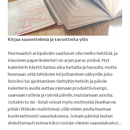
Kirjaa suunnitelmia ja tavoitteita ylös
Normaalisti arkipäiväni saattavat olla melko hektisiä, ja
klassinen paperikalenteri on arjen paras ystävä. Nyt
kalenterin käyttö tuntuu aika turhalta ja hassulta, mutta
huomaan, että tehtävien kirjoittaminen näkyville joko
listoiksi tai ajoittaminen tiettyihin hetkiin ja päiviin
kalenterin avulla auttaa olemaan produktiivisempi,
saamaan rutiinia ja rytmiä päiviin, muistamaan asioita.
Joitakin to do -listat voivat myös motivoida (kunhan ne
pitää riittävän realistisina), sillä niiden avulla huomaa
konkreettisesti saavutuksensa. Joinain päivinä lasken
ehdottomasti esimerkiksi roskien viennin saavutukseksi…