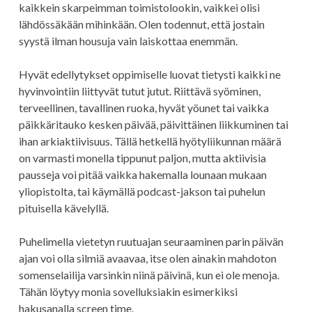
kaikkein skarpeimman toimistolookin, vaikkei olisi
lähdössäkään mihinkään. Olen todennut, että jostain
syystä ilman housuja vain laiskottaa enemmän.
Hyvät edellytykset oppimiselle luovat tietysti kaikki ne
hyvinvointiin liittyvät tutut jutut. Riittävä syöminen,
terveellinen, tavallinen ruoka, hyvät yöunet tai vaikka
päikkäritauko kesken päivää, päivittäinen liikkuminen tai
ihan arkiaktiivisuus. Tällä hetkellä hyötyliikunnan määrä
on varmasti monella tippunut paljon, mutta aktiivisia
pausseja voi pitää vaikka hakemalla lounaan mukaan
yliopistolta, tai käymällä podcast-jakson tai puhelun
pituisella kävelyllä.
Puhelimella vietetyn ruutuajan seuraaminen parin päivän
ajan voi olla silmiä avaavaa, itse olen ainakin mahdoton
somenselailija varsinkin niinä päivinä, kun ei ole menoja.
Tähän löytyy monia sovelluksiakin esimerkiksi
hakusanalla screen time.