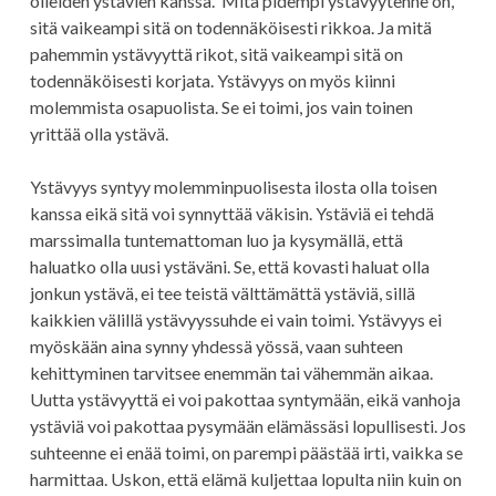
olleiden ystävien kanssa. Mitä pidempi ystävyytenne on,
sitä vaikeampi sitä on todennäköisesti rikkoa. Ja mitä
pahemmin ystävyyttä rikot, sitä vaikeampi sitä on
todennäköisesti korjata. Ystävyys on myös kiinni
molemmista osapuolista. Se ei toimi, jos vain toinen
yrittää olla ystävä.
Ystävyys syntyy molemminpuolisesta ilosta olla toisen
kanssa eikä sitä voi synnyttää väkisin. Ystäviä ei tehdä
marssimalla tuntemattoman luo ja kysymällä, että
haluatko olla uusi ystäväni. Se, että kovasti haluat olla
jonkun ystävä, ei tee teistä välttämättä ystäviä, sillä
kaikkien välillä ystävyyssuhde ei vain toimi. Ystävyys ei
myöskään aina synny yhdessä yössä, vaan suhteen
kehittyminen tarvitsee enemmän tai vähemmän aikaa.
Uutta ystävyyttä ei voi pakottaa syntymään, eikä vanhoja
ystäviä voi pakottaa pysymään elämässäsi lopullisesti. Jos
suhteenne ei enää toimi, on parempi päästää irti, vaikka se
harmittaa. Uskon, että elämä kuljettaa lopulta niin kuin on