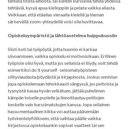
tentata toista aiheista, tai kielten kursseilla tehdä yhdessä
tehtäviä, kysyä apua kielioppiin ja pelata vaikka aliasta.
Veikkaan, että etäalias vieraalla kielellä ja hieman
särisevällä zoom-yhteydellä voisi olla huvittavaa.
Opiskeluympäristö ja lähtöasetelma huippukuosiin
Siisti koti tai työpöytä, jotta huomio ei karkaa
siivoamiseen, vaikka opiskelu ei motivoisikaan. Erillinen
työpiste olisi hyvä, mutta jos sellaista ei löydy, voit tehdä
esimerkiksi do it yourself -seisomatyöpisteen
silityslaudasta/pöydästä ja kirjapinosta. Joskus onnistun
jopa opiskelemaan tehokkaasti sängyssä, jos peitoista ja
tyynyistä kasaa hyvän selkätuen, jättää puhelimen
kämpän toiselle puolelle ja linnoittautuu peittojen
keskelle vain kurssimatskujen kanssa. Jopa sellainen
hassu mentaalinen kikka voi auttaa pääsemään
työskentelyfiilikseen, että vaihtaa päälle vaikka
kirjastossa opiskeluunkin sopivat vaatteet tai sen