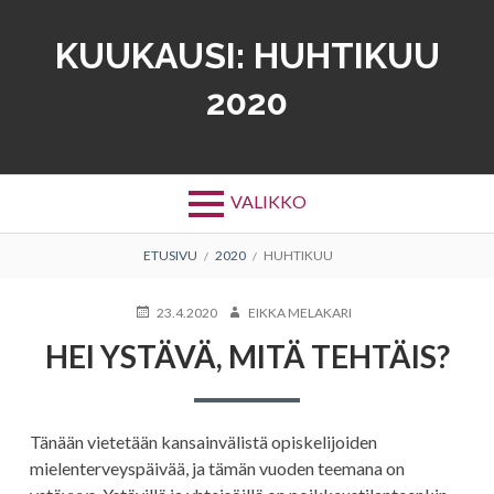
Siirry
sisältöön
KUUKAUSI:
HUHTIKUU
2020
VALIKKO
MURUPOLKU
ETUSIVU
2020
HUHTIKUU
JULKAISTU
KIRJOITTAJA
23.4.2020
EIKKA MELAKARI
HEI YSTÄVÄ, MITÄ TEHTÄIS?
Tänään vietetään kansainvälistä opiskelijoiden
mielenterveyspäivää, ja tämän vuoden teemana on