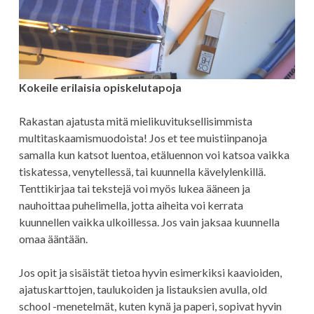
Kokeile erilaisia opiskelutapoja
Rakastan ajatusta mitä mielikuvituksellisimmista
multitaskaamismuodoista! Jos et tee muistiinpanoja
samalla kun katsot luentoa, etäluennon voi katsoa vaikka
tiskatessa, venytellessä, tai kuunnella kävelylenkillä.
Tenttikirjaa tai tekstejä voi myös lukea ääneen ja
nauhoittaa puhelimella, jotta aiheita voi kerrata
kuunnellen vaikka ulkoillessa. Jos vain jaksaa kuunnella
omaa ääntään.
Jos opit ja sisäistät tietoa hyvin esimerkiksi kaavioiden,
ajatuskarttojen, taulukoiden ja listauksien avulla, old
school -menetelmät, kuten kynä ja paperi, sopivat hyvin