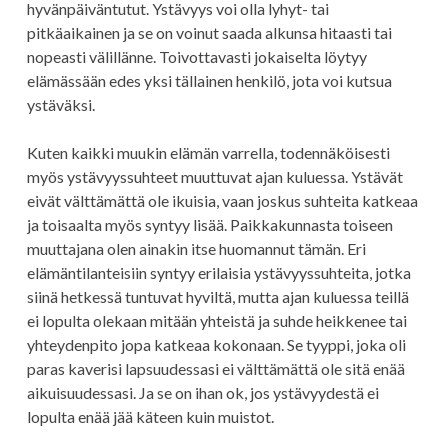
hyvänpäiväntutut. Ystävyys voi olla lyhyt- tai
pitkäaikainen ja se on voinut saada alkunsa hitaasti tai
nopeasti välillänne. Toivottavasti jokaiselta löytyy
elämässään edes yksi tällainen henkilö, jota voi kutsua
ystäväksi.
Kuten kaikki muukin elämän varrella, todennäköisesti
myös ystävyyssuhteet muuttuvat ajan kuluessa. Ystävät
eivät välttämättä ole ikuisia, vaan joskus suhteita katkeaa
ja toisaalta myös syntyy lisää. Paikkakunnasta toiseen
muuttajana olen ainakin itse huomannut tämän. Eri
elämäntilanteisiin syntyy erilaisia ystävyyssuhteita, jotka
siinä hetkessä tuntuvat hyviltä, mutta ajan kuluessa teillä
ei lopulta olekaan mitään yhteistä ja suhde heikkenee tai
yhteydenpito jopa katkeaa kokonaan. Se tyyppi, joka oli
paras kaverisi lapsuudessasi ei välttämättä ole sitä enää
aikuisuudessasi. Ja se on ihan ok, jos ystävyydestä ei
lopulta enää jää käteen kuin muistot.