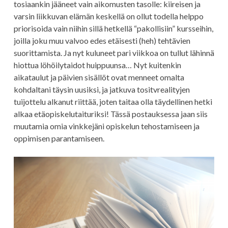
tosiaankin jääneet vain aikomusten tasolle: kiireisen ja
varsin liikkuvan elämän keskellä on ollut todella helppo
priorisoida vain niihin sillä hetkellä “pakollisiin” kursseihin,
joilla joku muu valvoo edes etäisesti (heh) tehtävien
suorittamista. Ja nyt kuluneet pari viikkoa on tullut lähinnä
hiottua löhöilytaidot huippuunsa… Nyt kuitenkin
aikataulut ja päivien sisällöt ovat menneet omalta
kohdaltani täysin uusiksi, ja jatkuva tositvrealityjen
tuijottelu alkanut riittää, joten taitaa olla täydellinen hetki
alkaa etäopiskelutaituriksi! Tässä postauksessa jaan siis
muutamia omia vinkkejäni opiskelun tehostamiseen ja
oppimisen parantamiseen.