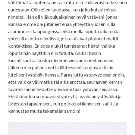
välttämättä kuitenkaan tarkoita, ettei hän voisi tulla siihen
uudestaan. Olin eilen kaupassa, kun joku kutsui minua
nimeltä. Hän oli yläkouluaikainen hyvä ystäväni, jonka
kanssa emme ole pitäneet enää yhteyttä vuosiin, sillä
asumme eri kaupungeissa eikä meillä lopulta ollut enää
yhteisiä asioita elämässä, jotka olisivat pitäneet meitä
kontaktissa. En edes aluksi tunnistanut häntä, vaikka
lopulta hän näyttikin niin tutulta. Aluksi tunsin
kiusallisuutta, koska olemme vieraantuneet vuosien
jälkeen niin paljon, mutta lähtiessäni kaupasta tiesin
jutelleeni ystävän kanssa. Paras juttu ystävyydessä onkin,
että vaikka välimatka tai aika erottaa, seuraavan kerran
tavatessanne tiedätte olevanne taas ystävän seurassa.
Ehkä otankin seuraavaksi yhteyttä vanhaan ystävääni ja
järjestän tapaamisen, kun poikkeustilanne sen sallii. Ja
kannustan muita tekemään samoin!