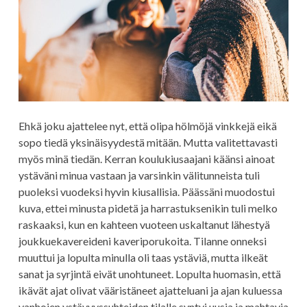
Ehkä joku ajattelee nyt, että olipa hölmöjä vinkkejä eikä
sopo tiedä yksinäisyydestä mitään. Mutta valitettavasti
myös minä tiedän. Kerran koulukiusaajani käänsi ainoat
ystäväni minua vastaan ja varsinkin välitunneista tuli
puoleksi vuodeksi hyvin kiusallisia. Päässäni muodostui
kuva, ettei minusta pidetä ja harrastuksenikin tuli melko
raskaaksi, kun en kahteen vuoteen uskaltanut lähestyä
joukkuekavereideni kaveriporukoita. Tilanne onneksi
muuttui ja lopulta minulla oli taas ystäviä, mutta ilkeät
sanat ja syrjintä eivät unohtuneet. Lopulta huomasin, että
ikävät ajat olivat vääristäneet ajatteluani ja ajan kuluessa
vanhojen ystävyyssuhteiden tilalle syntyi uusia ja mahtavia