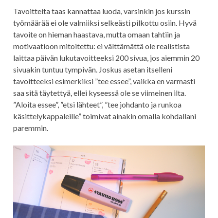
Tavoitteita taas kannattaa luoda, varsinkin jos kurssin
työmäärää ei ole valmiiksi selkeästi pilkottu osiin. Hyvä
tavoite on hieman haastava, mutta omaan tahtiin ja
motivaatioon mitoitettu: ei välttämättä ole realistista
laittaa päivän lukutavoitteeksi 200 sivua, jos aiemmin 20
sivuakin tuntuu tympivän. Joskus asetan itselleni
tavoitteeksi esimerkiksi ”tee essee”, vaikka en varmasti
saa sitä täytettyä, ellei kyseessä ole se viimeinen ilta.
”Aloita essee”, ”etsi lähteet”, ”tee johdanto ja runkoa
käsittelykappaleille” toimivat ainakin omalla kohdallani
paremmin.