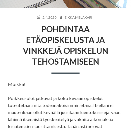
JULKAISTU
KIRJOITTAJA
5.4.2020
EIKKA MELAKARI
POHDINTAA
ETÄOPISKELUSTA JA
VINKKEJÄ OPISKELUN
TEHOSTAMISEEN
Moikka!
Poikkeusolot jatkuvat ja koko kevään opiskelut
toteutetaan mitä todennäköisimmin etänä. Itselläni ei
muutenkaan ollut keväällä juurikaan luentokursseja, vaan
lähinnä itsenäistä työskentelyä ja vakaita aikomuksia
kirjatenttien suorittamisesta. Tähän asti ne ovat