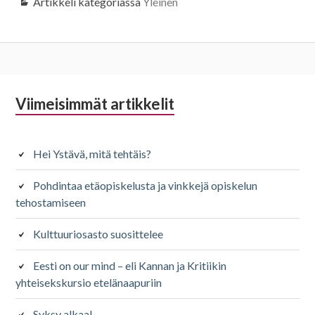
Artikkeli kategoriassa
Yleinen
Alapalkin
Viimeisimmät artikkelit
sivupalkki
Hei Ystävä, mitä tehtäis?
Pohdintaa etäopiskelusta ja vinkkejä opiskelun
tehostamiseen
Kulttuuriosasto suosittelee
Eesti on our mind – eli Kannan ja Kritiikin
yhteisekskursio etelänaapuriin
Syksy alkaa!