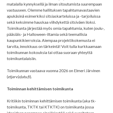
matalalla kynnyksellä ja ilman sitoutumista suurempaan
vastuuseen. Olemme hallituksen tapahtumavastaavien
apukäsinä esimerkiksi sitsiaskarteluissa ja -tarjoiluissa
sekä keksimme hauskaa viihdykettä sitsiväen iloksi.
Toimikunta järjestää myös omia tapahtumia, kuten joulu-,
pääsiäis- ja Halloween-iltamia sekä teemallisia
kaupunkikierroksia. Aiempaa projektikokemusta ei
tarvita, innokkuus on tärkeintä! Voit tulla kurkkaamaan
toimikunnan kokouksia tai ottaa suoraan yhteyttä
toimikuntalaisiin.
Toimikunnan vastaava vuonna 2026 on Elmeri Järvinen
(
etjarv(a)utu.fi
).
Toiminnan kehittämisen toimikunta
Kritiikin toiminnan kehittämisen toimikunta (aka tk-
toimikunta, TKTK tai KTKTK) on toimikunta jossa
ideoidaan parempaa ainejärjestöä sekä suoritetaan