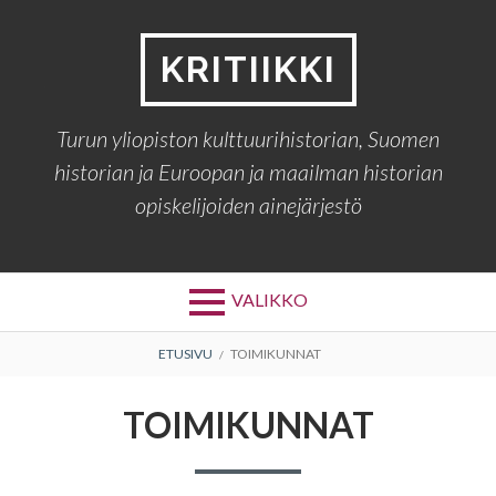
Siirry
sisältöön
KRITIIKKI
Turun yliopiston kulttuurihistorian, Suomen
historian ja Euroopan ja maailman historian
opiskelijoiden ainejärjestö
VALIKKO
MURUPOLKU
ETUSIVU
TOIMIKUNNAT
TOIMIKUNNAT