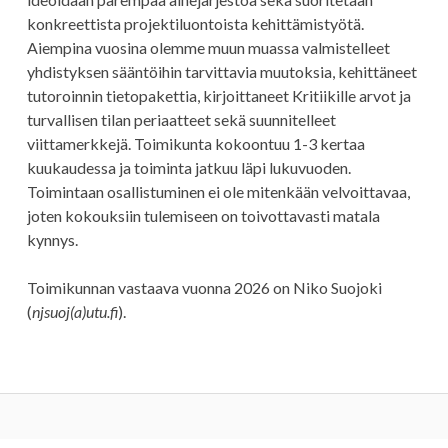
konkreettista projektiluontoista kehittämistyötä.
Aiempina vuosina olemme muun muassa valmistelleet
yhdistyksen sääntöihin tarvittavia muutoksia, kehittäneet
tutoroinnin tietopakettia, kirjoittaneet Kritiikille arvot ja
turvallisen tilan periaatteet sekä suunnitelleet
viittamerkkejä. Toimikunta kokoontuu 1-3 kertaa
kuukaudessa ja toiminta jatkuu läpi lukuvuoden.
Toimintaan osallistuminen ei ole mitenkään velvoittavaa,
joten kokouksiin tulemiseen on toivottavasti matala
kynnys.
Toimikunnan vastaava vuonna 2026 on Niko Suojoki
(
njsuoj(a)utu.fi
).