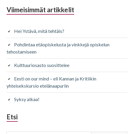
Alapalkin
Viimeisimmät artikkelit
sivupalkki
Hei Ystävä, mitä tehtäis?
Pohdintaa etäopiskelusta ja vinkkejä opiskelun
tehostamiseen
Kulttuuriosasto suosittelee
Eesti on our mind – eli Kannan ja Kritiikin
yhteisekskursio etelänaapuriin
Syksy alkaa!
Etsi