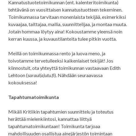
Kannatustuotetoimikunnan (ent. kalenteritoimikunta)
tehtävänä on vuosittaisen kannatustuotteen tekeminen.
Toimikunnassa tarvitaan monenlaista tekijää, esimerkiksi
kuvaajaa, taittajaa, mallia, suunnittelijaa, ja montaa muuta.
Jotain hommaa löytyy aina! Kokoustamme yleensä noin
kerran kuussa, ja kuvaustilanteita tulee pitkin vuotta.
Meillä on toimikunnassa rento ja luova meno, ja
toivotamme tervetulleeksi kaikenlaiset tekijät! Jos
kiinnostuit, ota yhteyttä toimikunnan vastaavaan Edith
Lehtoon (
saraul(a)utu.fi
). Nähdään seuraavassa
kokouksessa!
Tapahtumatoimikunta
Mikäli Kritiikin tapahtumien suunnittelu ja toteutus
herättää mielenkiintosi, kannattaa liittyä
tapahtumatoimikuntaan! Toimikunta tarjoaa
mahdollisuuden osallistua ainejärjestön toimintaan