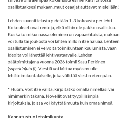
osallistuaksesi mukaan, muut osaajat auttavat mielellään!
Lehden suunnittelusta pidetään 1-3 kokousta per lehti.
Kokoukset ovat rentoja, eikä niihin ole pakko osallistua.
Koska toimikunnassa oleminen on vapaaehtoista, mukaan
voi tulla tai joukosta voi lähteä milloin itse haluaa. Lehteen
osallistuminen ei velvoita toimikuntaan kuulumista, vaan
ideoita voi lähettää lehtivastaavalle. Lehden
päätoimittajana vuonna 2026 toimii Sasu Perkinen
(
saperk(a)utu.fi
). Viestiä voi laittaa myös muulle
lehtitoimikuntalaiselle, joka välittää viestin eteenpäin.
* Huom. Voit itse valita, kirjoitatko omalla nimelläsi vai
nimimerkin takana. Novellit ovat tyypillisimpiä
kirjoituksia, joissa voi käyttää muuta kuin omaa nimeä.
Kannatustuotetoimikunta