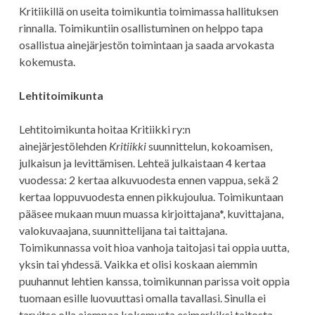
Kritiikillä on useita toimikuntia toimimassa hallituksen
rinnalla. Toimikuntiin osallistuminen on helppo tapa
osallistua ainejärjestön toimintaan ja saada arvokasta
kokemusta.
Lehtitoimikunta
Lehtitoimikunta hoitaa Kritiikki ry:n
ainejärjestölehden
Kritiikki
suunnittelun, kokoamisen,
julkaisun ja levittämisen. Lehteä julkaistaan 4 kertaa
vuodessa: 2 kertaa alkuvuodesta ennen vappua, sekä 2
kertaa loppuvuodesta ennen pikkujoulua. Toimikuntaan
pääsee mukaan muun muassa kirjoittajana*, kuvittajana,
valokuvaajana, suunnittelijana tai taittajana.
Toimikunnassa voit hioa vanhoja taitojasi tai oppia uutta,
yksin tai yhdessä. Vaikka et olisi koskaan aiemmin
puuhannut lehtien kanssa, toimikunnan parissa voit oppia
tuomaan esille luovuuttasi omalla tavallasi. Sinulla ei
tarvitse olla aiempaa kokemusta esimerkiksi taitosta