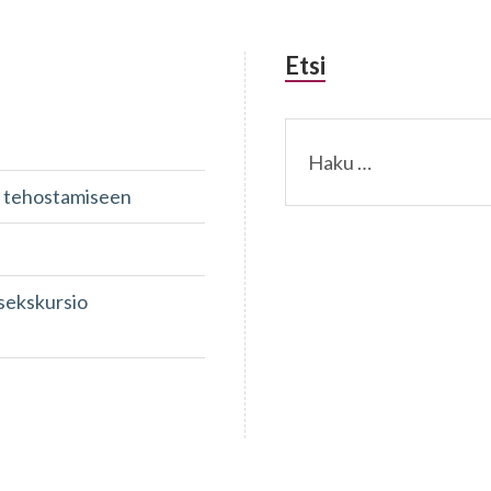
Etsi
Haku:
un tehostamiseen
isekskursio