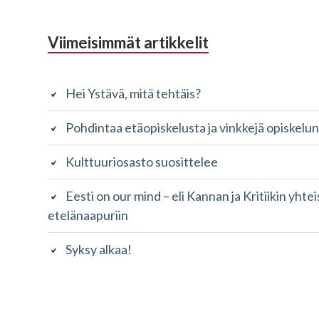
Alapalkin
Viimeisimmät artikkelit
sivupalkki
Hei Ystävä, mitä tehtäis?
Pohdintaa etäopiskelusta ja vinkkejä opiskel
Kulttuuriosasto suosittelee
Eesti on our mind – eli Kannan ja Kritiikin yhte
etelänaapuriin
Syksy alkaa!