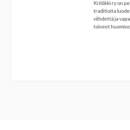
Kritiikki ry on pe
traditioita luod
viihdettä ja vap
toiveet huomioon