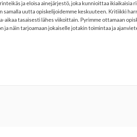
rinteikäs ja eloisa ainejärjestö, joka kunnioittaa ikiaikaisia ri
en samalla uutta opiskelijoidemme keskuuteen. Kritiikki har
aa-aikaa tasaisesti lähes viikoittain. Pyrimme ottamaan opi
 ja näin tarjoamaan jokaiselle jotakin toimintaa ja ajanviet