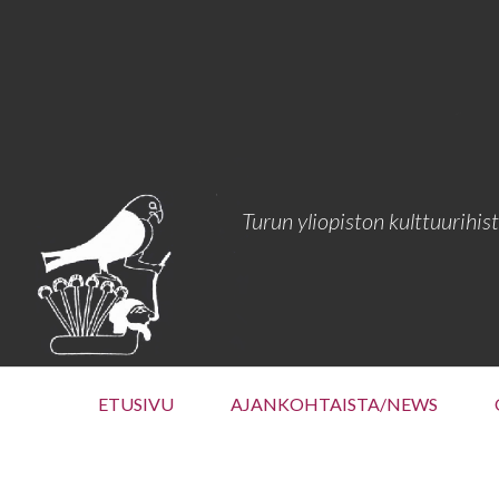
Siirry
sisältöön
Turun yliopiston kulttuurihis
Ensisijainen
ETUSIVU
AJANKOHTAISTA/NEWS
valikko