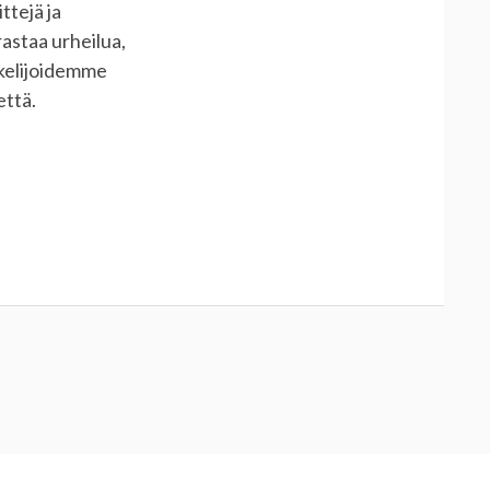
ittejä ja
rastaa urheilua,
skelijoidemme
että.