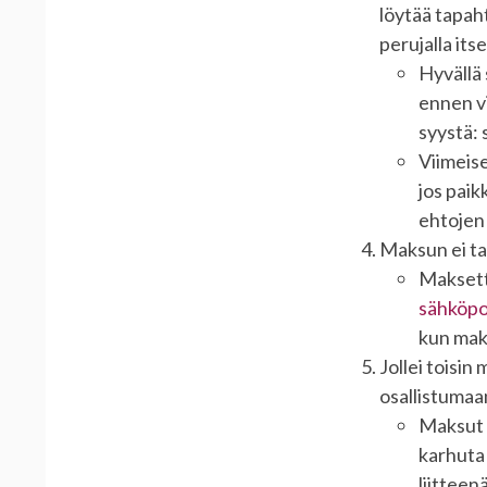
löytää tapah
perujalla itse
Hyvällä 
ennen vi
syystä: 
Viimeise
jos paik
ehtojen
Maksun ei tar
Maksetta
sähköpos
kun maks
Jollei toisi
osallistumaan
Maksut t
karhuta 
liitteenä