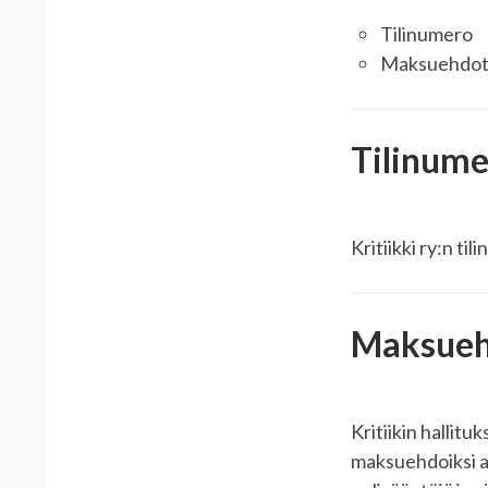
Tilinumero
Maksuehdo
Tilinum
Kritiikki ry:n t
Maksueh
Kritiikin hallit
maksuehdoiksi al