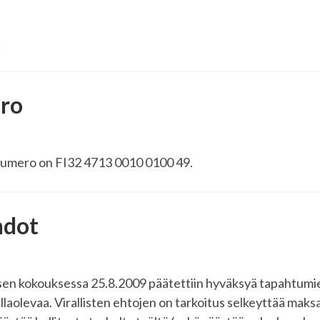
t
ero
ilinumero on FI32 4713 0010 0100 49.
dot
uksen kokouksessa 25.8.2009 päätettiin hyväksyä tapahtumi
laolevaa. Virallisten ehtojen on tarkoitus selkeyttää mak