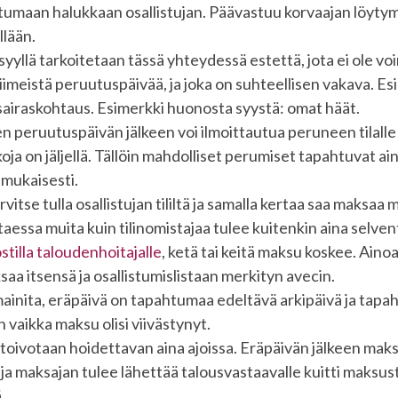
tumaan halukkaan osallistujan. Päävastuu korvaajan löyty
llään.
syyllä tarkoitetaan tässä yhteydessä estettä, jota ei ole voi
imeistä peruutuspäivää, ja joka on suhteellisen vakava. Es
sairaskohtaus. Esimerkki huonosta syystä: omat häät.
n peruutuspäivän jälkeen voi ilmoittautua peruneen tilalle 
koja on jäljellä. Tällöin mahdolliset perumiset tapahtuvat a
 mukaisesti.
vitse tulla osallistujan tililtä ja samalla kertaa saa maksaa
essa muita kuin tilinomistajaa tulee kuitenkin aina selven
tilla taloudenhoitajalle
, ketä tai keitä maksu koskee. Aino
aa itsensä ja osallistumislistaan merkityn avecin.
n mainita, eräpäivä on tapahtumaa edeltävä arkipäivä ja ta
 vaikka maksu olisi viivästynyt.
oivotaan hoidettavan aina ajoissa. Eräpäivän jälkeen maks
ja maksajan tulee lähettää talousvastaavalle kuitti maksu
.