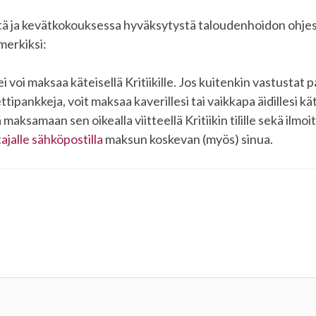
tä ja kevätkokouksessa hyväksytystä taloudenhoidon ohj
merkiksi:
 voi maksaa käteisellä Kritiikille. Jos kuitenkin vastustat p
ttipankkeja, voit maksaa kaverillesi tai vaikkapa äidillesi kät
maksamaan sen oikealla viitteellä Kritiikin tilille sekä ilmoi
ajalle sähköpostilla
maksun koskevan (myös) sinua.