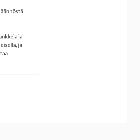
esäännöstä
ankkeja ja
eisellä, ja
ttaa