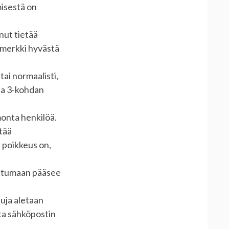
misestä on
nut tietää
imerkki hyvästä
tai normaalisti,
ina 3-kohdan
 monta henkilöä.
tää
a poikkeus on,
pahtumaan pääsee
uja aletaan
sta sähköpostin