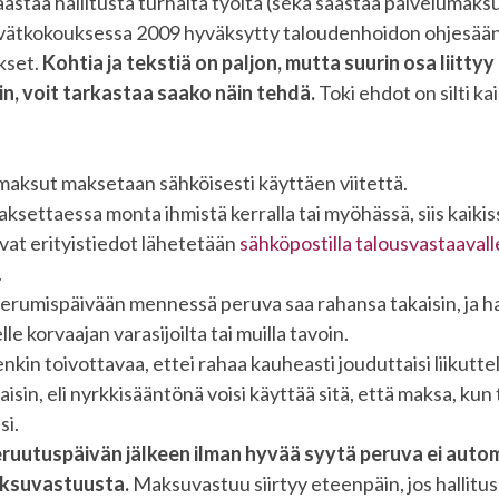
säästää hallitusta turhalta työltä (sekä säästää palvelumaks
evätkokouksessa 2009 hyväksytty taloudenhoidon ohjesää
kset.
Kohtia ja tekstiä on paljon, mutta suurin osa liittyy
in, voit tarkastaa saako näin tehdä.
Toki ehdot on silti ka
maksut maksetaan sähköisesti käyttäen viitettä.
settaessa monta ihmistä kerralla tai myöhässä, siis kaikis
vat erityistiedot lähetetään
sähköpostilla talousvastaavall
.
erumispäivään mennessä peruva saa rahansa takaisin, ja hal
le korvaajan varasijoilta tai muilla tavoin.
nkin toivottavaa, ettei rahaa kauheasti jouduttaisi liikutt
isin, eli nyrkkisääntönä voisi käyttää sitä, että maksa, kun 
si.
eruutuspäivän jälkeen ilman hyvää syytä peruva ei auto
ksuvastuusta.
Maksuvastuu siirtyy eteenpäin, jos hallitus