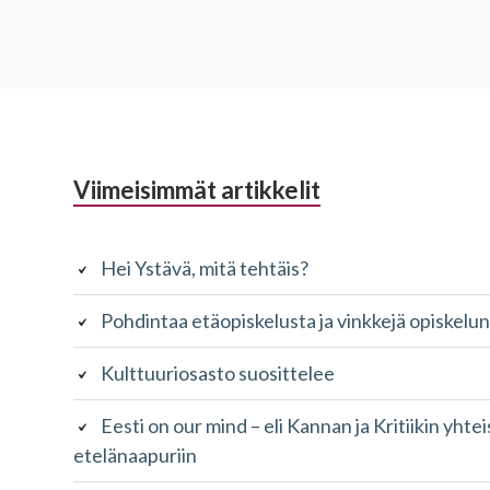
Alapalkin
Viimeisimmät artikkelit
sivupalkki
Hei Ystävä, mitä tehtäis?
Pohdintaa etäopiskelusta ja vinkkejä opiskel
Kulttuuriosasto suosittelee
Eesti on our mind – eli Kannan ja Kritiikin yhte
etelänaapuriin