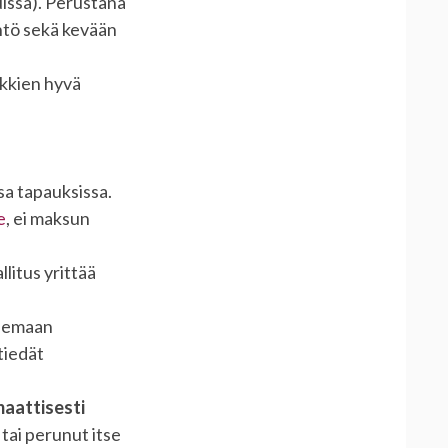
uissa). Perustana
ntö sekä kevään
ikkien hyvä
sa tapauksissa.
e
, ei maksun
litus yrittää
elemaan
tiedät
maattisesti
 tai perunut itse