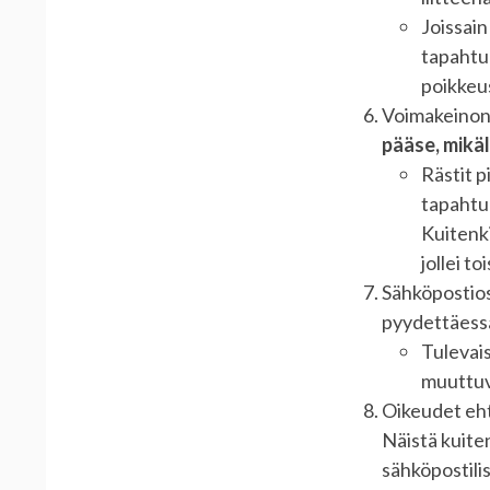
Joissain
tapahtum
poikkeu
Voimakeinona
pääse, mikäl
Rästit 
tapahtu
Kuitenki
jollei to
Sähköpostios
pyydettäessä
Tulevais
muuttuvat
Oikeudet eht
Näistä kuite
sähköpostilis