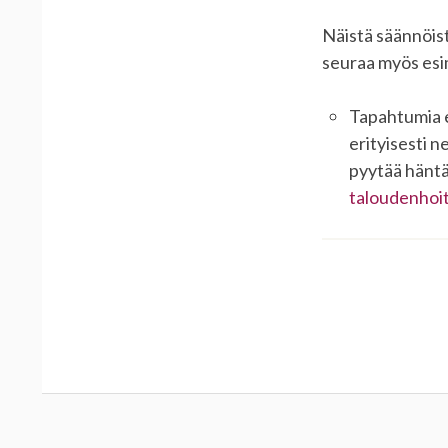
Näistä säännöis
seuraa myös esi
Tapahtumia ei
erityisesti ne
pyytää häntä 
taloudenhoit