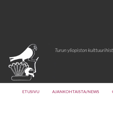
Siirry
sisältöön
Turun yliopiston kulttuurihis
Ensisijainen
ETUSIVU
AJANKOHTAISTA/NEWS
valikko