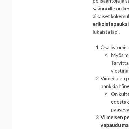
pelisääntöjä ja 
säännöille on k
aikaiset kokemu
erikoistapauksi
lukaista läpi.
Osallistumis
Myös mak
Tarvitta
viestinä
Viimeiseen p
hankkia hänel
On kuite
edestaka
pääsevä
Viimeisen p
vapaudu ma