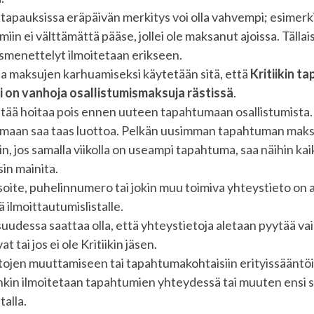
 tapauksissa eräpäivän merkitys voi olla vahvempi; esimerkiks
iin ei välttämättä pääse, jollei ole maksanut ajoissa. Tällai
smenettelyt ilmoitetaan erikseen.
 maksujen karhuamiseksi käytetään sitä, että
Kritiikin ta
i on
vanhoja osallistumismaksuja rästissä
.
pitää hoitaa pois ennen uuteen tapahtumaan osallistumista
maan saa taas luottoa. Pelkän uusimman tapahtuman maksam
n, jos samalla viikolla on useampi tapahtuma, saa näihin kaik
isin mainita.
oite, puhelinnumero tai jokin muu toimiva yhteystieto on
 ilmoittautumislistalle.
uudessa saattaa olla, että yhteystietoja aletaan pyytää vai
 tai jos ei ole Kritiikin jäsen.
ojen muuttamiseen tai tapahtumakohtaisiin erityissääntöi
nkin ilmoitetaan tapahtumien yhteydessä tai muuten ensi si
talla.