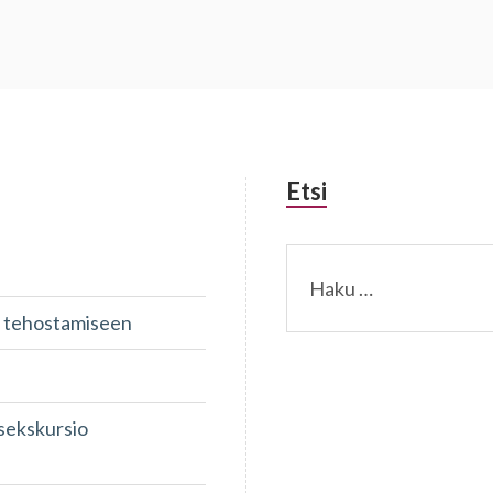
Etsi
Haku:
un tehostamiseen
isekskursio