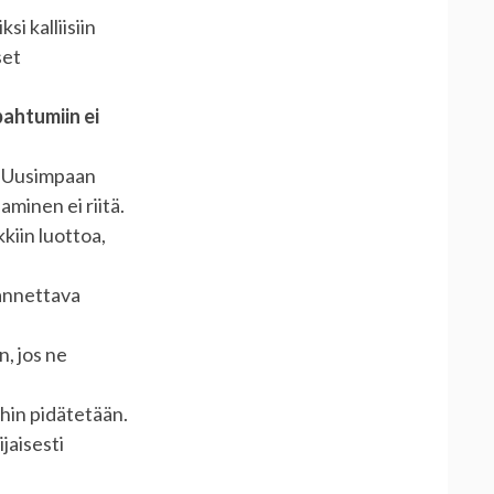
i kalliisiin
set
pahtumiin ei
. Uusimpaan
inen ei riitä.
kiin luottoa,
 annettava
n, jos ne
hin pidätetään.
jaisesti